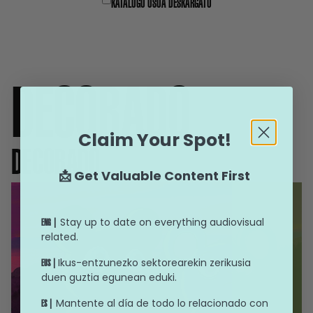
KATALOGO OSOA DESKARGATU
DECORADO
Claim Your Spot!
DECORADO
📩 Get Valuable Content First
Stay up to date on everything audiovisual
ENG |
related.
Ikus-entzunezko sektorearekin zerikusia
EUS |
duen guztia egunean eduki.
Mantente al día de todo lo relacionado con
ES |