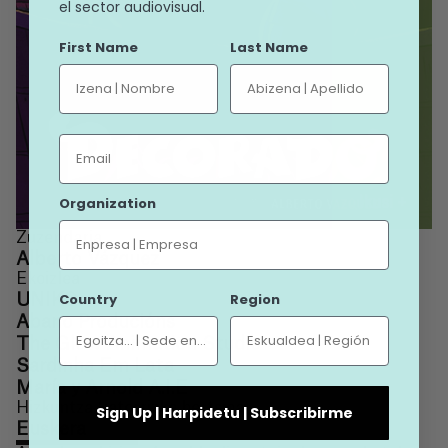
el sector audiovisual.
First Name
Last Name
Email
Organization
Ikusi +
Zuzendaria
Alberto Vázquez
Ekoizlea
Country
Region
UNIKO
Abano Producións
The Glow Animation Studio
Sardinha Em Lata
María y Arnold A.I.E
Hizkuntza (jatorrizko bertsioa)
Sign Up | Harpidetu | Subscribirme
Euskera