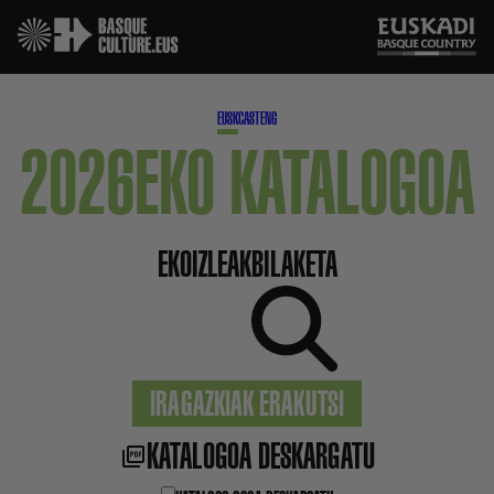
EUSK
CAST
ENG
2026EKO KATALOGOA
EKOIZLEAK
BILAKETA
IRAGAZKIAK ERAKUTSI
KATALOGOA DESKARGATU