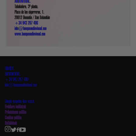
AUDIOVISUAL.
Tabakalera, 3ª planta.
Plaza de las cigarreras, 1.
20012 Donostia / San Sebastián
+34 943 287 406
info@basqueaudiovisual.eus
www.basqueaudiovisual.eus
BASQUE.
AUDIOVISUAL.
+34 943 287 406
info@basqueaudiovisual.eus
Tabakalera, 3ª planta. Plaza de las cigarreras, 1.
20012 Donostia / San Sebastián
Google mapetan ikus ezazu.
Erabilera baldintzak
Pribatutasun politika
Cookien politika
Baliabideak