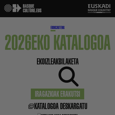
EUSK
CAST
ENG
2026EKO KATALOGOA
EKOIZLEAK
BILAKETA
IRAGAZKIAK ERAKUTSI
KATALOGOA DESKARGATU