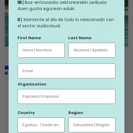
Ikus-entzunezko sektorearekin zerikusia
EUS |
duen guztia egunean eduki.
Mantente al día de todo lo relacionado con
ES |
el sector audiovisual.
First Name
Last Name
Email
BALEARIC
BALEARIC
Organization
Country
Region