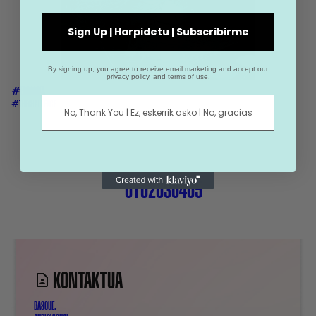
Sign Up | Harpidetu | Subscribirme
By signing up, you agree to receive email marketing and accept our
privacy policy
, and
terms of use
.
#ERRONKA
#THECHALLENGE
No, Thank You | Ez, eskerrik asko | No, gracias
01
02
03
04
05
KONTAKTUA
BASQUE.