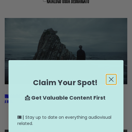
KATALOGO OSOA DESKARGATU
Claim Your Spot!
📩 Get Valuable Content First
UNA BALLENA
A WHALE
Stay up to date on everything audiovisual
ENG |
related.