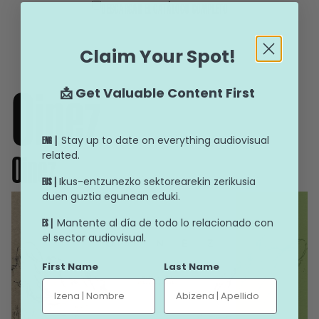
DESCARGAR EL CATÁLOGO COMPLETO
Claim Your Spot!
Oinez
📩 Get Valuable Content First
Stay up to date on everything audiovisual
ENG |
related.
Oinez
Ikus-entzunezko sektorearekin zerikusia
EUS |
duen guztia egunean eduki.
Mantente al día de todo lo relacionado con
ES |
el sector audiovisual.
First Name
Last Name