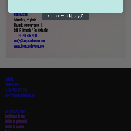
BASQUE.
AUDIOVISUAL.
Tabakalera, 3ª planta.
Plaza de las cigarreras, 1.
20012 Donostia / San Sebastián
+34 943 287 406
info@basqueaudiovisual.eus
www.basqueaudiovisual.eus
BASQUE.
AUDIOVISUAL.
+34 943 287 406
info@basqueaudiovisual.eus
Tabakalera, 3ª planta. Plaza de las cigarreras, 1.
20012 Donostia / San Sebastián
Ver en google maps
Condiciones de uso
Política de privacidad
Política de cookies