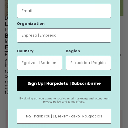
Email
Ver +
Dirigido por
Organization
Leire Egaña
Producido por
Bira Produkzioak
Idioma (versión original)
Euskera
Country
Region
En la montaña nos perdemos; unas veces a propósito
y otras sin querer. El documental «Oinez» se desvía
hacía este montañismo pausado a través de tres
rutas en el País Vasco. En cada una, surge una
conversación profunda, auténtica y divertida que
revela una pequeña verdad.
Sign Up | Harpidetu | Subscribirme
Cortometraje
Documental
2023
17’
By signing up, you agree to receive email marketing and accept our
privacy policy
, and
terms of use
.
No, Thank You | Ez, eskerrik asko | No, gracias
CONTACTO